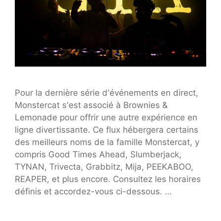
Pour la dernière série d'événements en direct,
Monstercat s'est associé à Brownies &
Lemonade pour offrir une autre expérience en
ligne divertissante. Ce flux hébergera certains
des meilleurs noms de la famille Monstercat, y
compris Good Times Ahead, Slumberjack,
TYNAN, Trivecta, Grabbitz, Mija, PEEKABOO,
REAPER, et plus encore. Consultez les horaires
définis et accordez-vous ci-dessous. …