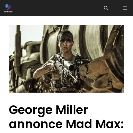
Aller
ME
au
contenu
George Miller
annonce Mad Max: