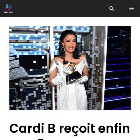
Aller
ME
au
contenu
Cardi B reçoit enfin