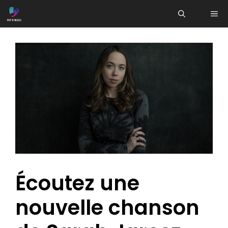
Aller
ME
au
contenu
Écoutez une
nouvelle chanson