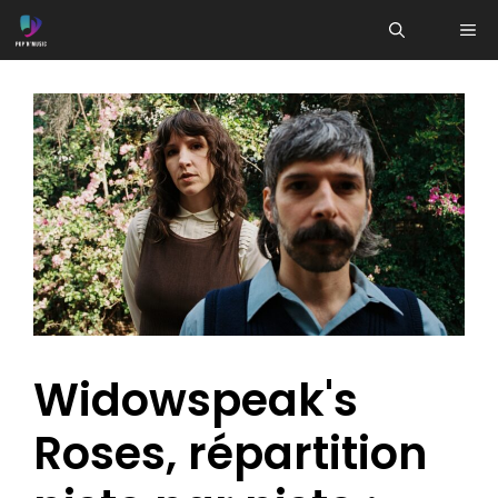
Aller
ME
au
contenu
Widowspeak's
Roses, répartition