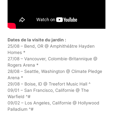
Dates de la visite du jardin :
25/08 – Bend, OR @ Amphithéâtre Hayden
Homes *
27/08 – Vancouver, Colombie-Britannique @
Rogers Arena *
28/08 – Seattle, Washington @ Climate Pledge
Arena *
29/08 – Boise, ID @ Treefort Music Hall ^
09/01 – San Francisco, Californie @ The
Warfield ^#
09/02 – Los Angeles, Californie @ Hollywood
Palladium ^#