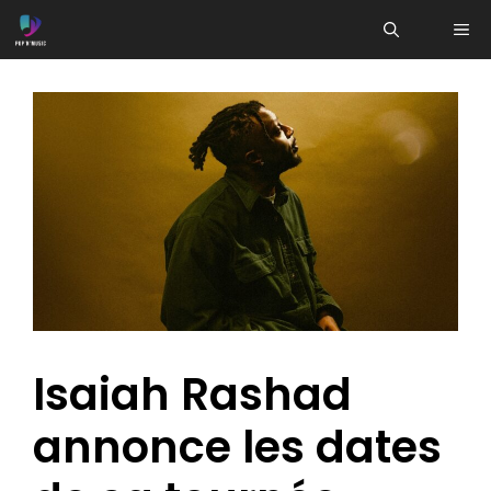
Aller
ME
au
contenu
Isaiah Rashad
annonce les dates