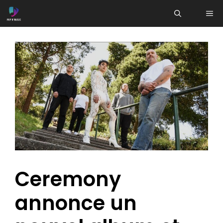
Aller
ME
au
contenu
Ceremony
annonce un