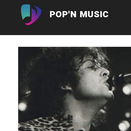
Aller
au
POP'N MUSIC
contenu