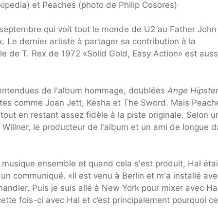
kipedia) et Peaches (photo de Philip Cosores)
 septembre qui voit tout le monde de U2 au Father John
. Le dernier artiste à partager sa contribution à la
gle de T. Rex de 1972 «Solid Gold, Easy Action» est auss
s entendues de l'album hommage, doublées
Ange Hipster
tistes comme Joan Jett, Kesha et The Sword. Mais Peach
ut en restant assez fidèle à la piste originale. Selon u
Willner, le producteur de l'album et un ami de longue d
la musique ensemble et quand cela s'est produit, Hal étai
un communiqué. «Il est venu à Berlin et m'a installé ave
andler. Puis je suis allé à New York pour mixer avec Hal
cette fois-ci avec Hal et c’est principalement pourquoi ce