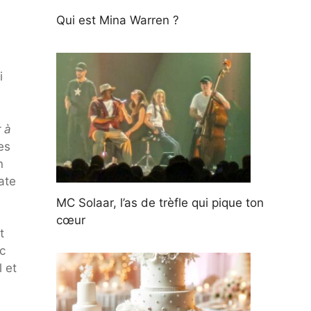
Qui est Mina Warren ?
i
 à
es
n
ate
MC Solaar, l’as de trèfle qui pique ton
cœur
t
c
 et