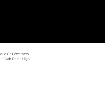
 que Gail Weathers
age "Gah Damn High"