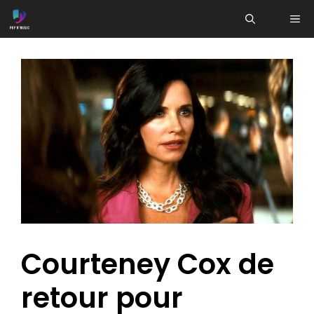
Aller
ME
au
contenu
Courteney Cox de
retour pour