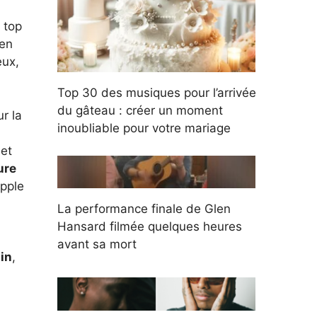
 top
 en
eux,
Top 30 des musiques pour l’arrivée
du gâteau : créer un moment
r la
inoubliable pour votre mariage
 et
ure
Apple
La performance finale de Glen
Hansard filmée quelques heures
avant sa mort
in
,