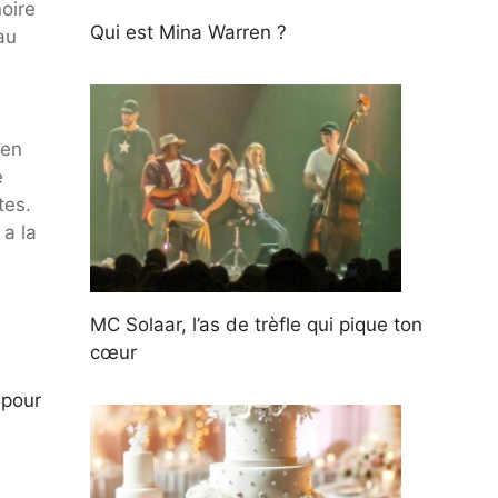
oire
Qui est Mina Warren ?
au
 en
e
tes.
 a la
MC Solaar, l’as de trèfle qui pique ton
cœur
 pour