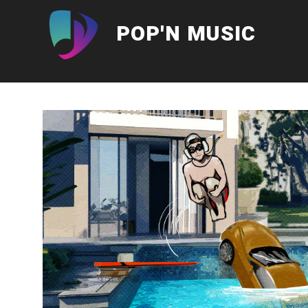
Aller
au
POP'N MUSIC
contenu