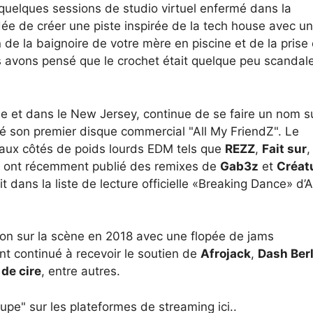
uelques sessions de studio virtuel enfermé dans la
ée de créer une piste inspirée de la tech house avec un
 de la baignoire de votre mère en piscine et de la prise
 avons pensé que le crochet était quelque peu scandal
de et dans le New Jersey, continue de se faire un nom su
lé son premier disque commercial "All My FriendZ". Le
 aux côtés de poids lourds EDM tels que
REZZ
,
Fait sur
,
Ils ont récemment publié des remixes de
Gab3z
et
Créat
t dans la liste de lecture officielle «Breaking Dance» d’
on sur la scène en 2018 avec une flopée de jams
nt continué à recevoir le soutien de
Afrojack
,
Dash Berl
 de cire
, entre autres.
oupe" sur les plateformes de streaming
ici..