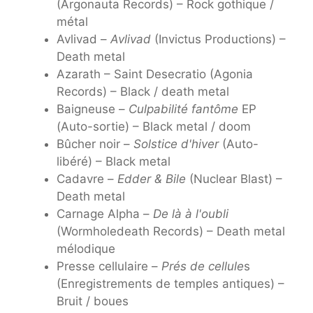
(Argonauta Records) – Rock gothique /
métal
Avlivad –
Avlivad
(Invictus Productions) –
Death metal
Azarath – Saint Desecratio (Agonia
Records) – Black / death metal
Baigneuse –
Culpabilité fantôme
EP
(Auto-sortie) – Black metal / doom
Bûcher noir –
Solstice d'hiver
(Auto-
libéré) – Black metal
Cadavre –
Edder & Bile
(Nuclear Blast) –
Death metal
Carnage Alpha –
De là à l'oubli
(Wormholedeath Records) – Death metal
mélodique
Presse cellulaire –
Prés de cellule
s
(Enregistrements de temples antiques) –
Bruit / boues