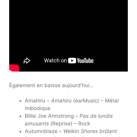
Également en baisse aujourd'hui…
Amahiru –
Amahiru
(earMusic) – Métal
mélodique
Billie Joe Armstrong –
Pas de lundis
amusants
(Reprise) – Rock
Autumnblaze –
Welkin Shores brûlant