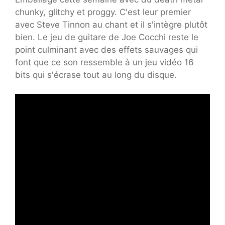
chunky, glitchy et proggy. C'est leur premier
avec Steve Tinnon au chant et il s'intègre plutôt
bien. Le jeu de guitare de Joe Cocchi reste le
point culminant avec des effets sauvages qui
font que ce son ressemble à un jeu vidéo 16
bits qui s'écrase tout au long du disque.