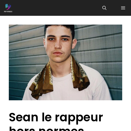
Aller
ME
au
contenu
Sean le rappeur