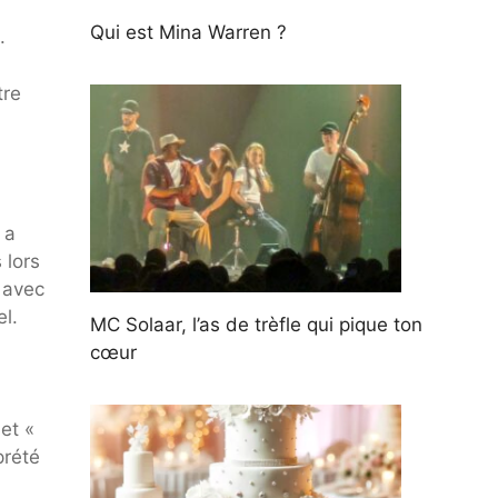
Qui est Mina Warren ?
.
tre
 a
 lors
 avec
el.
MC Solaar, l’as de trèfle qui pique ton
cœur
et «
prété