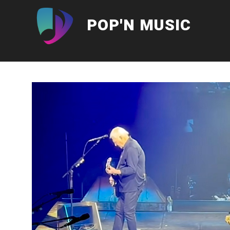
Aller
au
POP'N MUSIC
contenu