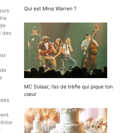
Qui est Mina Warren ?
eurs
tre
 de
t des
est
 de
e
MC Solaar, l’as de trèfle qui pique ton
cœur
 des
vent
itrice
n