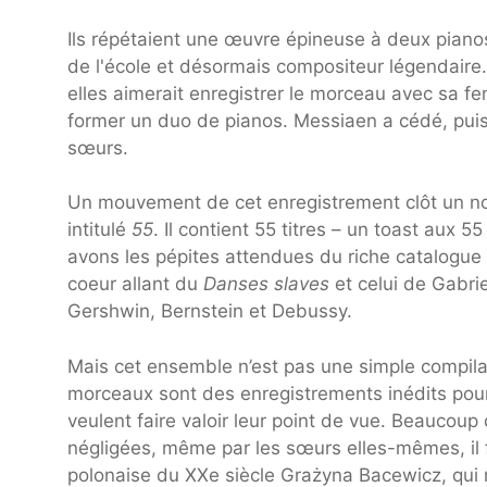
Ils répétaient une œuvre épineuse à deux piano
de l'école et désormais compositeur légendaire.
elles aimerait enregistrer le morceau avec sa fe
former un duo de pianos. Messiaen a cédé, puis 
sœurs.
Un mouvement de cet enregistrement clôt un no
intitulé
55
. Il contient 55 titres – un toast aux
avons les pépites attendues du riche catalogue
coeur allant du
Danses slaves
et celui de Gabri
Gershwin, Bernstein et Debussy.
Mais cet ensemble n’est pas une simple compilat
morceaux sont des enregistrements inédits pour 
veulent faire valoir leur point de vue. Beaucoup
négligées, même par les sœurs elles-mêmes, il f
polonaise du XXe siècle Grażyna Bacewicz, qui 