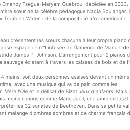
enne Emahoy Tsegué-Maryam Guèbrou, décédée en 2023.
hémère sœur de la célèbre pédagogue Nadia Boulanger. E
 Troubled Water » de la compositrice afro-américaine
ateau présentent les sœurs chacune à leur propre piano
 Danse espagnole n°1 infusée de flamenco de Manuel de 
 stride James P. Johnson. L'arrangement pour 2 pianos 
e sauvage éclatant à travers les caisses de bois et de fi
 4 mains, soit deux personnes assises devant un même
 intime, avec une musique qui va de pair, comme les
r.
Mère l'Oie
et le délicat de Bizet
Jeux d'enfants
. Mais i
is moins connus comme Marie Jaëll, une amie de Liszt,
erpréter les 32 sonates de Beethoven. Dans sa petite va
uisant mélange d'ombres sombres et de charme français d