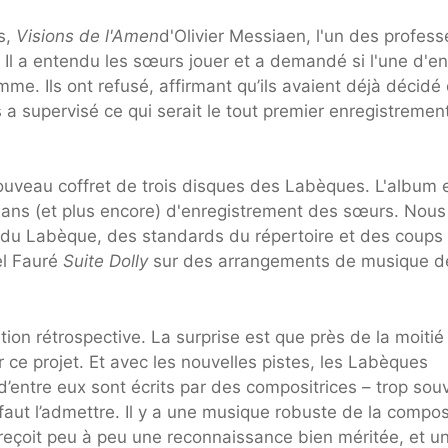
s,
Visions de l'Amen
d'Olivier Messiaen, l'un des profess
 Il a entendu les sœurs jouer et a demandé si l'une d'en
mme. Ils ont refusé, affirmant qu’ils avaient déjà décidé
a supervisé ce qui serait le tout premier enregistremen
uveau coffret de trois disques des Labèques. L'album 
 55 ans (et plus encore) d'enregistrement des sœurs. Nous
 du Labèque, des standards du répertoire et des coups
el Fauré
Suite Dolly
sur des arrangements de musique d
ion rétrospective. La surprise est que près de la moitié
ce projet. Et avec les nouvelles pistes, les Labèques
 d’entre eux sont écrits par des compositrices – trop sou
aut l’admettre. Il y a une musique robuste de la compos
reçoit peu à peu une reconnaissance bien méritée, et u