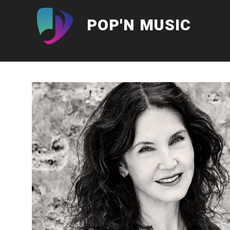
Aller
au
POP'N MUSIC
contenu