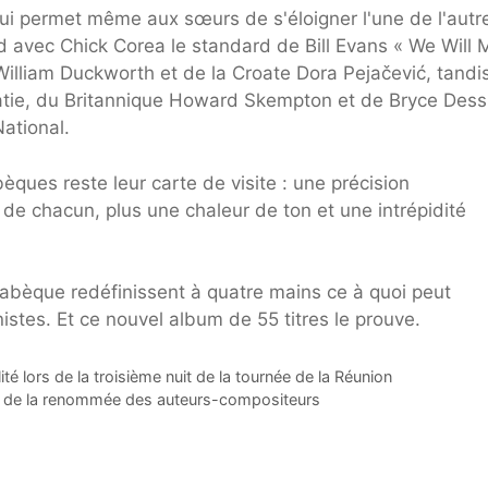
 qui permet même aux sœurs de s'éloigner l'une de l'autr
d avec Chick Corea le standard de Bill Evans « We Will 
 William Duckworth et de la Croate Dora Pejačević, tandi
Satie, du Britannique Howard Skempton et de Bryce Dess
ational.
ues reste leur carte de visite : une précision
s de chacun, plus une chaleur de ton et une intrépidité
 Labèque redéfinissent à quatre mains ce à quoi peut
stes. Et ce nouvel album de 55 titres le prouve.
 lors de la troisième nuit de la tournée de la Réunion
ple de la renommée des auteurs-compositeurs