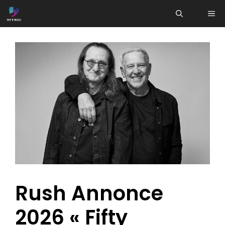
Aller
ME
au
contenu
Rush Annonce
2026 « Fifty