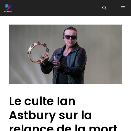
Aller
ME
au
contenu
Le culte Ian
Astbury sur la
relance de la mort