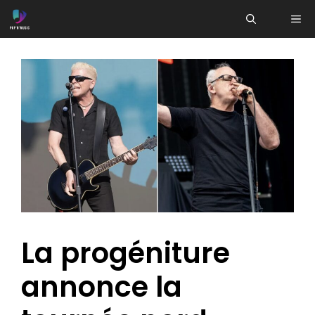
Aller
ME
au
contenu
La progéniture
annonce la