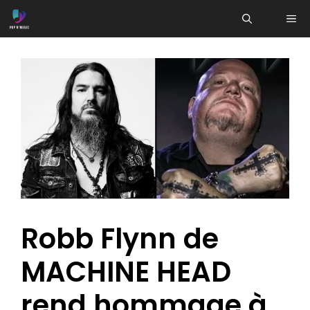
Aller
ME
au
contenu
Robb Flynn de
MACHINE HEAD
rend hommage à