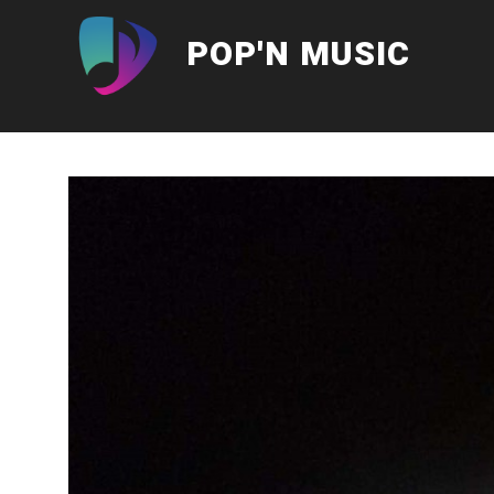
Aller
au
POP'N MUSIC
contenu