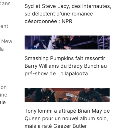
 dans
Syd et Steve Lacy, des internautes,
se délectent d'une romance
désordonnée : NPR
ment
u New
la
Smashing Pumpkins fait ressortir
Barry Williams du Brady Bunch au
pré-show de Lollapalooza
ion
 une
ale
Tony Iommi a attrapé Brian May de
Queen pour un nouvel album solo,
mais a raté Geezer Butler