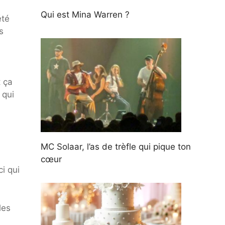
Qui est Mina Warren ?
été
s
 ça
 qui
MC Solaar, l’as de trèfle qui pique ton
cœur
i qui
les