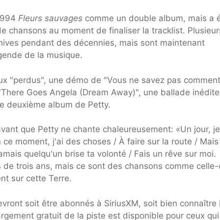
 1994
Fleurs sauvages
comme un double album, mais a 
e chansons au moment de finaliser la tracklist. Plusieur
rchives pendant des décennies, mais sont maintenant
égende de la musique.
eaux "perdus", une démo de "Vous ne savez pas comment
 "There Goes Angela (Dream Away)", une ballade inédite
 le deuxième album de Petty.
 avant que Petty ne chante chaleureusement: «Un jour, je
n ce moment, j'ai des choses / À faire sur la route / Mais
amais quelqu'un brise ta volonté / Fais un rêve sur moi.
ès de trois ans, mais ce sont des chansons comme celle-c
nt sur cette Terre.
ront soit être abonnés à SiriusXM, soit bien connaître 
argement gratuit de la piste est disponible pour ceux qui