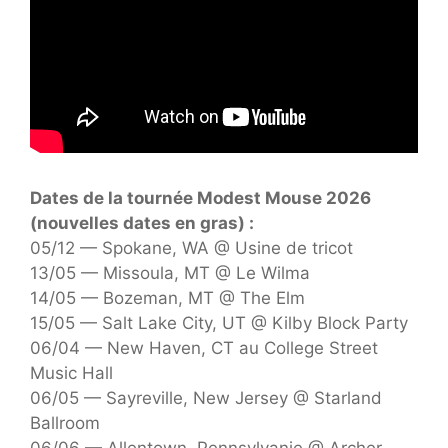
Dates de la tournée Modest Mouse 2026
(nouvelles dates en gras) :
05/12 — Spokane, WA @ Usine de tricot
13/05 — Missoula, MT @ Le Wilma
14/05 — Bozeman, MT @ The Elm
15/05 — Salt Lake City, UT @ Kilby Block Party
06/04 — New Haven, CT au College Street
Music Hall
06/05 — Sayreville, New Jersey @ Starland
Ballroom
06/06 — Allentown, Pennsylvanie @ Archer