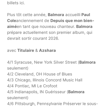
billets ici.
Plus tôt cette année,
Balmora
accueilli
Paul
Cole
anciennement de
Depuis que mon bien-
aimé
en tant que nouveau chanteur.
Balmora
prépare actuellement son premier album, qui
devrait sortir courant 2026.
avec
Titulaire
&
Azshara
4/1 Syracuse, New York Silver Street (
Balmora
seulement)
4/2 Cleveland, OH House of Blues
4/3 Chicago, Illinois Concord Music Hall
4/4 Pontiac, MI Le Crofoot
4/5 Indianapolis, IN Guérisseur (
Balmora
seulement)
4/6 Pittsburgh, Pennsylvanie Préserver le sous-