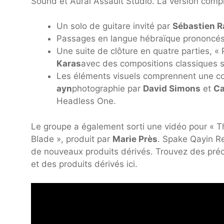
Sound et Aural Assault Studio. La version com
Un solo de guitare invité par
Sébastien 
Passages en langue hébraïque prononcé
Une suite de clôture en quatre parties, « P
Karas
avec des compositions classiques 
Les éléments visuels comprennent une c
ayn
photographie par
David Simons
et
Ca
Headless One.
Le groupe a également sorti une vidéo pour « T
Blade », produit par
Marie Près
. Spake Qayin R
de nouveaux produits dérivés. Trouvez des p
et des produits dérivés ici.