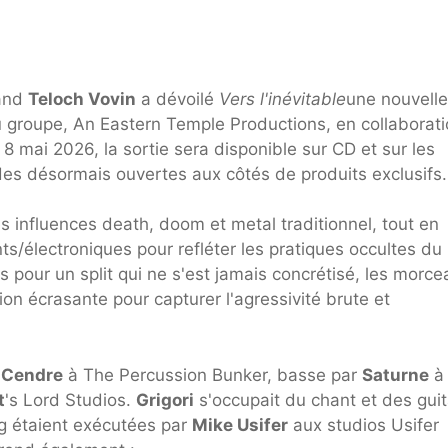
land
Teloch Vovin
a dévoilé
Vers l'inévitable
une nouvelle
 groupe, An Eastern Temple Productions, en collaborat
8 mai 2026, la sortie sera disponible sur CD et sur les
s désormais ouvertes aux côtés de produits exclusifs.
s influences death, doom et metal traditionnel, tout en
/électroniques pour refléter les pratiques occultes du
s pour un split qui ne s'est jamais concrétisé, les morc
on écrasante pour capturer l'agressivité brute et
r
Cendre
à The Percussion Bunker, basse par
Saturne
à
t
's Lord Studios.
Grigori
s'occupait du chant et des guit
g étaient exécutées par
Mike Usifer
aux studios Usifer