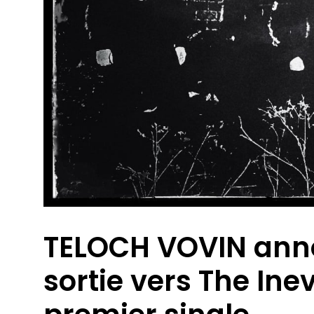
TELOCH VOVIN ann
sortie vers The Inev