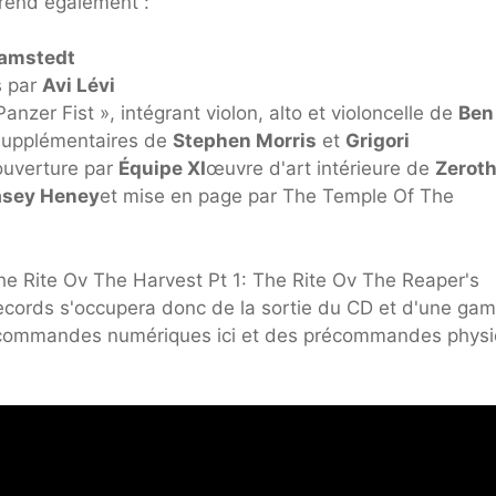
prend également :
Ramstedt
s par
Avi Lévi
anzer Fist », intégrant violon, alto et violoncelle de
Ben
supplémentaires de
Stephen Morris
et
Grigori
ouverture par
Équipe XI
œuvre d'art intérieure de
Zeroth
sey Heney
et mise en page par The Temple Of The
he Rite Ov The Harvest Pt 1: The Rite Ov The Reaper's
ecords s'occupera donc de la sortie du CD et d'une ga
récommandes numériques ici et des précommandes phys