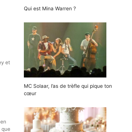
Qui est Mina Warren ?
e
ey et
MC Solaar, l’as de trèfle qui pique ton
cœur
 en
s que