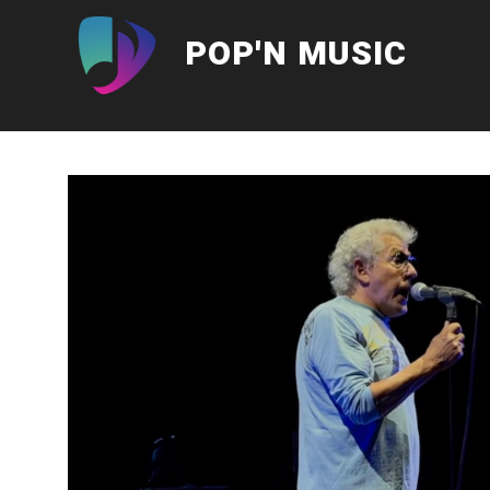
Aller
au
POP'N MUSIC
contenu