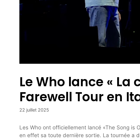
Le Who lance « La 
Farewell Tour en Ita
22 juillet 2025
Les Who ont officiellement lancé «The Song is O
en effet sa toute dernière sortie. La tournée a d