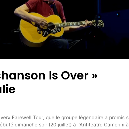
chanson Is Over »
lie
ver» Farewell Tour, que le groupe légendaire a promis 
ébuté dimanche soir (20 juillet) à l'Anfiteatro Camerini à