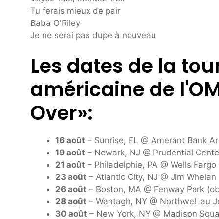
Tu ferais mieux de pair
Baba O'Riley
Je ne serai pas dupe à nouveau
Les dates de la to
américaine de l'OM
Over»:
16 août
– Sunrise, FL @ Amerant Bank Are
19 août
– Newark, NJ @ Prudential Center
21 août
– Philadelphie, PA @ Wells Fargo 
23 août
– Atlantic City, NJ @ Jim Whelan 
26 août
– Boston, MA @ Fenway Park (obt
28 août
– Wantagh, NY @ Northwell au Jo
30 août
– New York, NY @ Madison Squar