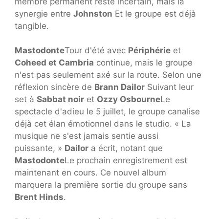
membre permanent reste incertain, mais la
synergie entre
Johnston
Et le groupe est déjà
tangible.
Mastodonte
Tour d'été avec
Périphérie
et
Coheed et Cambria
continue, mais le groupe
n'est pas seulement axé sur la route. Selon une
réflexion sincère de
Brann Dailor
Suivant leur
set à
Sabbat noir
et
Ozzy Osbourne
Le
spectacle d'adieu le 5 juillet, le groupe canalise
déjà cet élan émotionnel dans le studio. « La
musique ne s'est jamais sentie aussi
puissante, »
Dailor
a écrit, notant que
Mastodonte
Le prochain enregistrement est
maintenant en cours. Ce nouvel album
marquera la première sortie du groupe sans
Brent Hinds
.