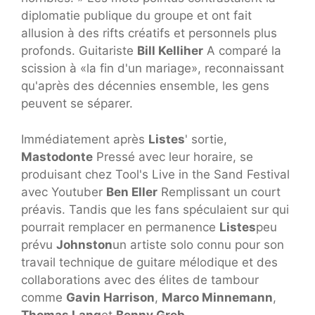
diplomatie publique du groupe et ont fait
allusion à des rifts créatifs et personnels plus
profonds. Guitariste
Bill Kelliher
A comparé la
scission à «la fin d'un mariage», reconnaissant
qu'après des décennies ensemble, les gens
peuvent se séparer.
Immédiatement après
Listes
' sortie,
Mastodonte
Pressé avec leur horaire, se
produisant chez Tool's Live in the Sand Festival
avec Youtuber
Ben Eller
Remplissant un court
préavis. Tandis que les fans spéculaient sur qui
pourrait remplacer en permanence
Listes
peu
prévu
Johnston
un artiste solo connu pour son
travail technique de guitare mélodique et des
collaborations avec des élites de tambour
comme
Gavin Harrison
,
Marco Minnemann
,
Thomas Lang
et
Benny Greb
.