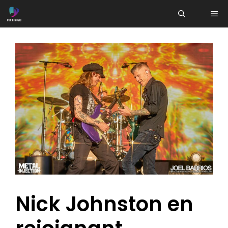
Aller
ME
au
contenu
Nick Johnston en