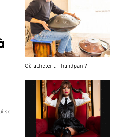
à
Où acheter un handpan ?
n
ui se