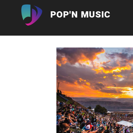
Aller
au
POP'N MUSIC
contenu