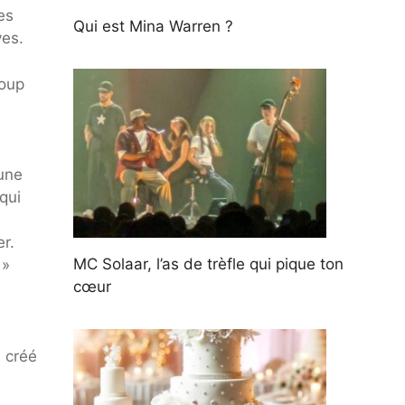
es
Qui est Mina Warren ?
ves.
roup
une
qui
r.
MC Solaar, l’as de trèfle qui pique ton
 »
cœur
é créé