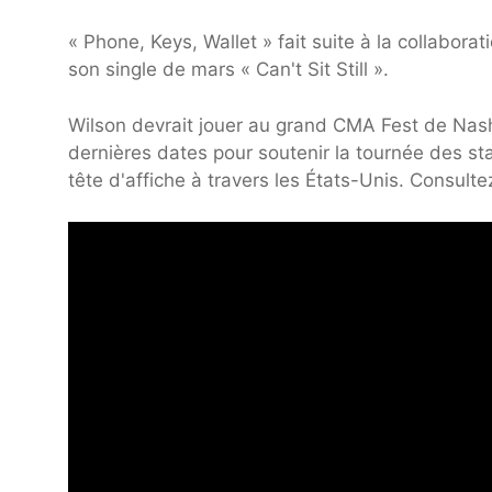
« Phone, Keys, Wallet » fait suite à la collabora
son single de mars « Can't Sit Still ».
Wilson devrait jouer au grand CMA Fest de Nash
dernières dates pour soutenir la tournée des st
tête d'affiche à travers les États-Unis. Consult