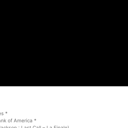
es *
ank of America *
ckson : Last Call – La Finale)