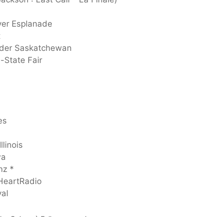
a
ver Esplanade
t
nder Saskatchewan
-State Fair
es
llinois
wa
nz *
iHeartRadio
val