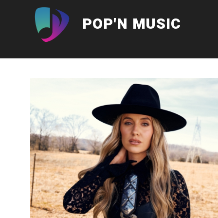
Aller
au
POP'N MUSIC
contenu