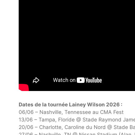
Dates de la tournée Lainey Wilson 2026 :
06/06 – Nashville, Tennessee au CMA Fest
13/06 – Tampa, Floride @ Stade Raymond Jam
20/06 – Charlotte, Caroline du Nord @ Stade B
27/06 – Nashville, TN @ Nissan Stadium (Alan Ja