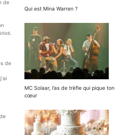
n de
Qui est Mina Warren ?
on
sous.
es de
'ai
MC Solaar, l’as de trèfle qui pique ton
cœur
 de