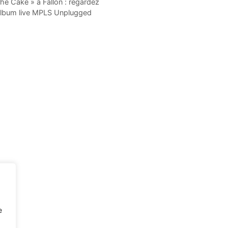
the Cake » à Fallon : regardez
 album live MPLS Unplugged
e