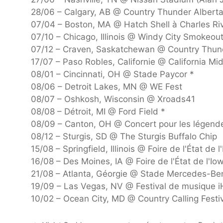
28/06 – Calgary, AB @ Country Thunder Albert
07/04 – Boston, MA @ Hatch Shell à Charles Ri
07/10 – Chicago, Illinois @ Windy City Smokeou
07/12 – Craven, Saskatchewan @ Country Thu
17/07 – Paso Robles, Californie @ California Mid
08/01 – Cincinnati, OH @ Stade Paycor *
08/06 – Detroit Lakes, MN @ WE Fest
08/07 – Oshkosh, Wisconsin @ Xroads41
08/08 – Détroit, MI @ Ford Field *
08/09 – Canton, OH @ Concert pour les légend
08/12 – Sturgis, SD @ The Sturgis Buffalo Chip
15/08 – Springfield, Illinois @ Foire de l'État de l'I
16/08 – Des Moines, IA @ Foire de l'État de l'Io
21/08 – Atlanta, Géorgie @ Stade Mercedes-Be
19/09 – Las Vegas, NV @ Festival de musique 
10/02 – Ocean City, MD @ Country Calling Festi