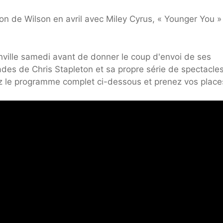
tion de Wilson en avril avec Miley Cyrus, « Younger You »
ville samedi avant de donner le coup d'envoi de ses
ades de Chris Stapleton et sa propre série de spectacle
ez le programme complet ci-dessous et prenez vos places