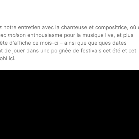
z notre entretien avec la chanteuse et compositrice, où e
vec moi
son enthousiasme pour la musique live, et plus
te d'affiche ce mois-ci – ainsi que quelques dates
 de jouer dans une poignée de festivals cet été et cet
hl ici.