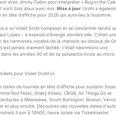
soir avec Jimmy Fallon
pour interpréter « Bug in the Cak
t sorti
Sois doux avec moi
.
Mise à jour:
Grohl a égalem
en tête d’affiche pour 2026 qui aura lieu à l’automne.
nce a vu Violet Grohl composer et se concentrer tandis q
ul Lopez – a explosé d'énergie derrière elle. C'était un
vec les harmonies vocales de la chanson au-dessus de Gr
e s'est jamais vraiment lâchée, c'était néanmoins une
e dans les années 90 et de sa puissance brute au micro.
illets pour Violet Grohl ici
e dates de tournée en tête d'affiche pour soutenir
Soye
omme Riot Fests, Shaky Knees, CBGB, All Things Go et
pectacles à Milwaukee, South Burlington, Boston, Vanco
ver et plus encore. Découvrez ses nouvelles dates d'au
endredi 5 juin à 10h00, heure locale via Ticketmaster.