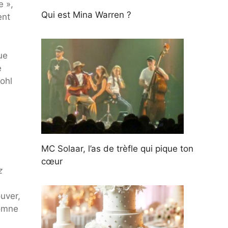
e »,
Qui est Mina Warren ?
ent
ue
e
ohl
MC Solaar, l’as de trèfle qui pique ton
cœur
z
uver,
tomne