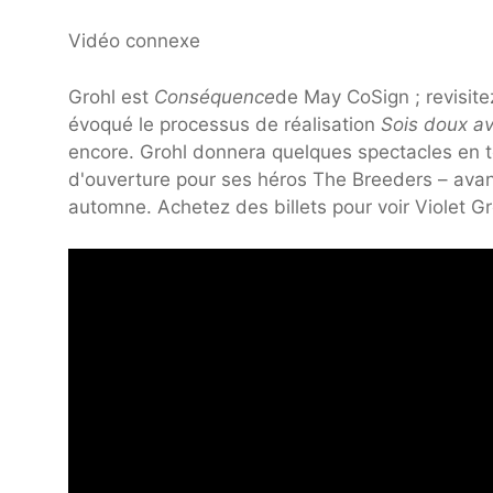
Vidéo connexe
Grohl est
Conséquence
de May CoSign ; revisite
évoqué le processus de réalisation
Sois doux a
encore. Grohl donnera quelques spectacles en tê
d'ouverture pour ses héros The Breeders – avant
automne. Achetez des billets pour voir Violet Gro