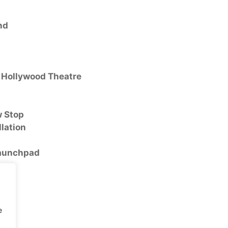
nd
 Hollywood Theatre
w Stop
lation
Launchpad
e