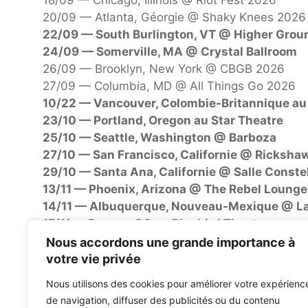
18/09 — Chicago, Illinois @ Riot Fest 2026
20/09 — Atlanta, Géorgie @ Shaky Knees 2026
22/09 — South Burlington, VT @ Higher Grou
24/09 — Somerville, MA @ Crystal Ballroom
26/09 — Brooklyn, New York @ CBGB 2026
27/09 — Columbia, MD @ All Things Go 2026
10/22 — Vancouver, Colombie-Britannique au
23/10 — Portland, Oregon au Star Theatre
25/10 — Seattle, Washington @ Barboza
27/10 — San Francisco, Californie @ Ricksha
29/10 — Santa Ana, Californie @ Salle Constel
13/11 — Phoenix, Arizona @ The Rebel Lounge
14/11 — Albuquerque, Nouveau-Mexique @ 
17/11 — Denver, CO au Bluebird Theatre
20/11 — Mexico, MX @ Corona Capital 2026
Nous accordons une grande importance à
votre vie privée
* = avec Les Éleveurs
Nous utilisons des cookies pour améliorer votre expérienc
de navigation, diffuser des publicités ou du contenu