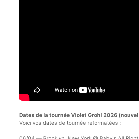
Dates de la tournée Violet Grohl 2026 (nouvell
Voici vos dates de tournée reformatées :
06/04 — Brooklyn, New York @ Baby's All Right