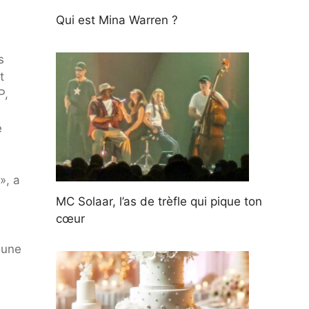
Qui est Mina Warren ?
s
t
P,
é
», a
MC Solaar, l’as de trèfle qui pique ton
cœur
 une