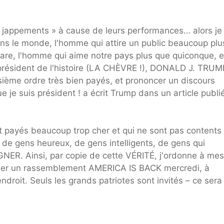
« jappements » à cause de leurs performances… alors je
ns le monde, l'homme qui attire un public beaucoup plu
uitare, l'homme qui aime notre pays plus que quiconque, e
 président de l'histoire (LA CHÈVRE !), DONALD J. TRUM
isième ordre très bien payés, et prononcer un discours
ue je suis président ! a écrit Trump dans un article publi
nt payés beaucoup trop cher et qui ne sont pas contents 
de gens heureux, de gens intelligents, de gens qui
NER. Ainsi, par copie de cette VÉRITÉ, j'ordonne à mes
niser un rassemblement AMERICA IS BACK mercredi, à
roit. Seuls les grands patriotes sont invités – ce sera