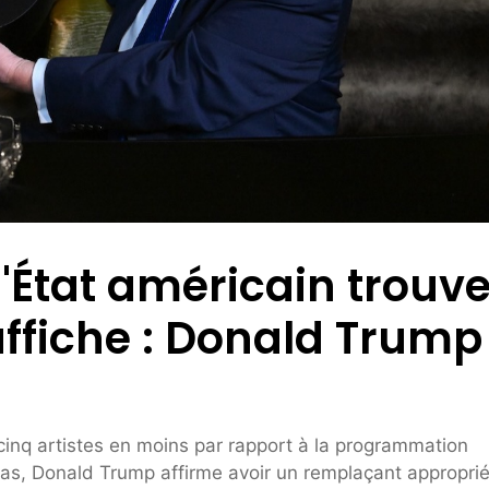
l'État américain trouv
affiche : Donald Trump
inq artistes en moins par rapport à la programmation
as, Donald Trump affirme avoir un remplaçant approprié