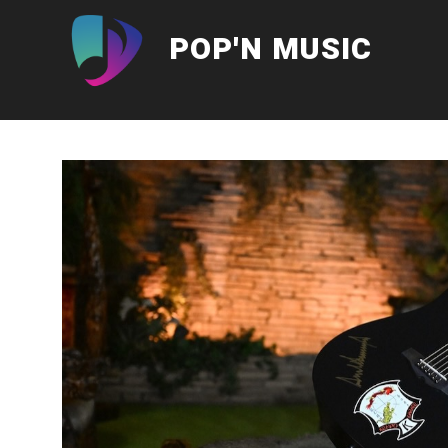
Aller
au
POP'N MUSIC
contenu