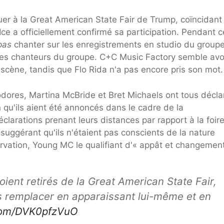
ouer à la Great American State Fair de Trump, coïncidant
Ice a officiellement confirmé sa participation. Pendant c
pas
chanter sur les enregistrements en studio du groupe
ables chanteurs du groupe. C+C Music Factory semble avo
r scène, tandis que Flo Rida n'a pas encore pris son mot.
res, Martina McBride et Bret Michaels ont tous décla
n qu'ils aient été annoncés dans le cadre de la
clarations prenant leurs distances par rapport à la foire
 suggérant qu'ils n'étaient pas conscients de la nature
vation, Young MC le qualifiant d'« appât et changement
ient retirés de la Great American State Fair,
es remplacer en apparaissant lui-même et en
.com/DVK0pfzVuO