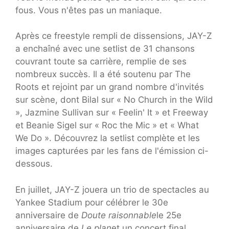
fous. Vous n'êtes pas un maniaque.
Après ce freestyle rempli de dissensions, JAY-Z
a enchaîné avec une setlist de 31 chansons
couvrant toute sa carrière, remplie de ses
nombreux succès. Il a été soutenu par The
Roots et rejoint par un grand nombre d'invités
sur scène, dont Bilal sur « No Church in the Wild
», Jazmine Sullivan sur « Feelin' It » et Freeway
et Beanie Sigel sur « Roc the Mic » et « What
We Do ». Découvrez la setlist complète et les
images capturées par les fans de l'émission ci-
dessous.
En juillet, JAY-Z jouera un trio de spectacles au
Yankee Stadium pour célébrer le 30e
anniversaire de
Doute raisonnable
le 25e
anniversaire de
Le plan
et un concert final