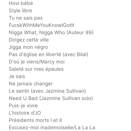
Hovi bébé
Style libre
Tu ne sais pas
FucskWithMeYouKnowIGotIt
Nigga What, Nigga Who (Auteur 99)
Dirigez cette ville
Jigga mon négro
Pas d'église en liberté (avec Bilal)
D'où je viens/Marcy moi
Saleté sur mes épaules
Je sais
Ne jamais changer
Le sentir (avec Jazmine Sullivan)
Need U Bad (Jazmine Sullivan solo)
Puis-je vivre
L'histoire d'JO
Présidents morts I et II
Excusez-moi mademoiselle/La La La