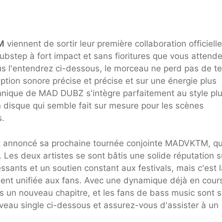
M
viennent de sortir leur première collaboration officielle
bstep à fort impact et sans fioritures que vous attend
s l'entendrez ci-dessous, le morceau ne perd pas de t
ption sonore précise et précise et sur une énergie plus
chnique de MAD DUBZ s'intègre parfaitement au style pl
n disque qui semble fait sur mesure pour les scènes
s.
nt annoncé sa prochaine tournée conjointe MADVKTM, qu
Les deux artistes se sont bâtis une solide réputation s
ants et un soutien constant aux festivals, mais c'est l
ement unifiée aux fans. Avec une dynamique déjà en cour
n nouveau chapitre, et les fans de bass music sont su
uveau single ci-dessous et assurez-vous d'assister à un