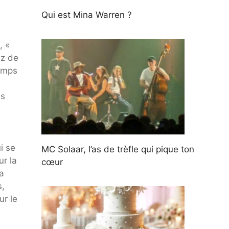
Qui est Mina Warren ?
, «
ez de
emps
us
i se
MC Solaar, l’as de trèfle qui pique ton
ur la
cœur
a
s,
r le