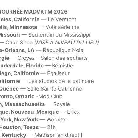
 TOURNÉE MADVKTM 2026
eles, Californie
— Le Vermont
lis, Minnesota
— Voie aérienne
Missouri
— Souterrain du Mississippi
— Chop Shop
(MISE À NIVEAU DU LIEU)
e-Orléans, LA
— République Nola
rgie
— Croyez – Salon des souhaits
auderdale, Floride
— Kémistie
iego, Californie
— Égaliseur
lifornie
— Les studios de la patinoire
 Québec
— Salle Sainte Catherine
ronto, Ontario
-Mod Club
n, Massachusetts
— Royale
que, Nouveau-Mexique
— Effex
York, New York
— Webster
Houston, Texas
— 21h
, Kentucky
— Madison en direct !