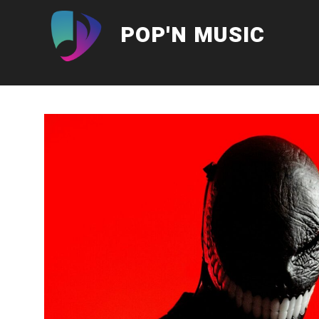
Aller
au
POP'N MUSIC
contenu