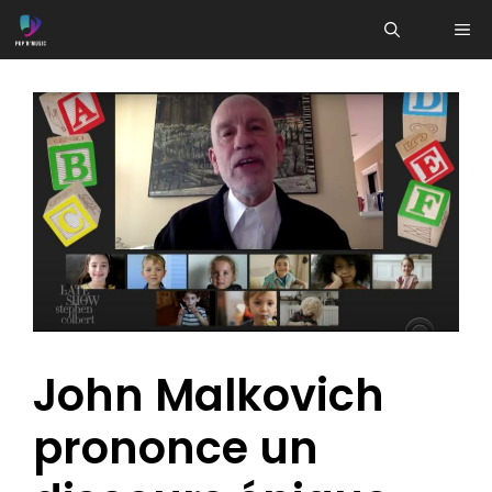
Aller
ME
au
contenu
John Malkovich
prononce un