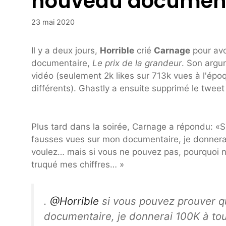
nouveau document
23 mai 2020
Il y a deux jours,
Horrible
crié
Carnage
pour avo
documentaire,
Le prix de la grandeur
. Son argum
vidéo (seulement 2k likes sur 713k vues à l'époq
différents). Ghastly a ensuite supprimé le twee
Plus tard dans la soirée, Carnage a répondu: «S
fausses vues sur mon documentaire, je donnera
voulez… mais si vous ne pouvez pas, pourquoi ne
truqué mes chiffres… »
.
@Horrible
si vous pouvez prouver q
documentaire, je donnerai 100K à to