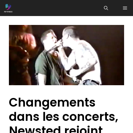
Aller
ME
au
contenu
Changements
dans les concerts,
Newsted rejoint