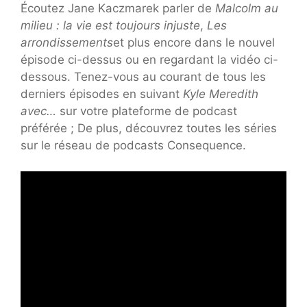
Écoutez Jane Kaczmarek parler de
Malcolm au
milieu : la vie est toujours injuste
,
Les
arrondissements
et plus encore dans le nouvel
épisode ci-dessus ou en regardant la vidéo ci-
dessous. Tenez-vous au courant de tous les
derniers épisodes en suivant
Kyle Meredith
avec…
sur votre plateforme de podcast
préférée ; De plus, découvrez toutes les séries
sur le réseau de podcasts Consequence.