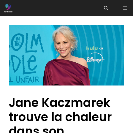
Aller
ME
au
contenu
Jane Kaczmarek
trouve la chaleur
dans son