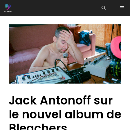
Aller
ME
au
contenu
Jack Antonoff sur
le nouvel album de
Bleachers,