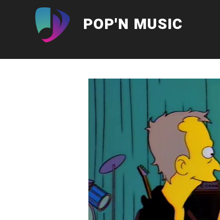
Aller
au
POP'N MUSIC
contenu