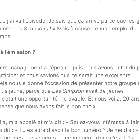
e j'ai vu l'épisode. Je sais que ça arrive parce que les 
 comme les Simpsons ! » Mais à cause de mon emploi du
emps.
 l’émission ?
otre management à l'époque, puis nous avons entendu p
articiper et nous savions que ce serait une excellente
Cela nous a donné l'occasion de présenter notre groupe
lus jeune, parce que
Les Simpson
avait de jeunes
’était une opportunité incroyable. Et nous voilà, 20 an
 pense que nous avons fait le bon choix.
la, m'a appelé et m'a dit : « Seriez-vous intéressé à fai
 ai dit : « Tu es sûre d'avoir le bon numéro ? Je me dis : 
sommet des classements en ce moment, donc c'est très