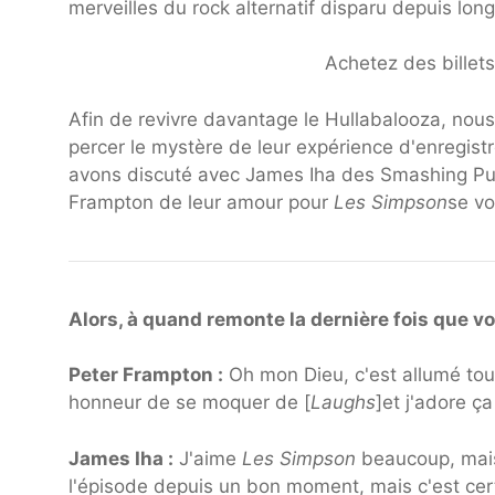
merveilles du rock alternatif disparu depuis lon
Achetez des billet
Afin de revivre davantage le Hullabalooza, nou
percer le mystère de leur expérience d'enregis
avons discuté avec James Iha des Smashing Pum
Frampton de leur amour pour
Les Simpson
se vo
Alors, à quand remonte la dernière fois que v
Peter Frampton :
Oh mon Dieu, c'est allumé tout 
honneur de se moquer de [
Laughs
]et j'adore ç
James Iha :
J'aime
Les Simpson
beaucoup, mais 
l'épisode depuis un bon moment, mais c'est cert