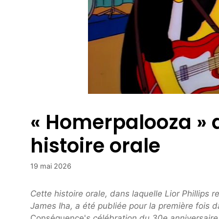
« Homerpalooza » 
histoire orale
19 mai 2026
Cette histoire orale, dans laquelle Lior Phillip
James Iha, a été publiée pour la première fois d
Conséquence'
s célébration du 30e anniversair