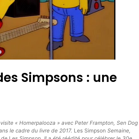
des Simpsons : une
s revisite « Homerpalooza » avec Peter Frampton, Sen Dog
ans le cadre du livre de 2017.
Les Simpson
Semaine,
e de
Les Simpson
. Il a été réédité pour célébrer le 30e