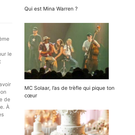
Qui est Mina Warren ?
tième
ur le
t
avoir
MC Solaar, l’as de trèfle qui pique ton
bon
cœur
he de
e. À
ès