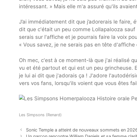
intéressant. » Mais elle m'a assuré qu'ils avaie
J’ai immédiatement dit que j’adorerais le faire, 
dit que c'était un peu comme Lollapalooza sauf
serais sur l'affiche et je pourrais faire la voix p
« Vous savez, je ne serais pas en tête d'affiche 
Oh mec, c'est à ce moment-là que j'ai réalisé qu'il
vu et été partout et qui est un peu grincheuse. E
je lui ai dit que j'adorais ça ! J'adore l'autodér
vers vos fans, lorsqu'ils voient que vous êtes fail
Les Simpsons (Renard)
Sonic Temple a atteint de nouveaux sommets en 2026
Un garçon rencontre William Daniels et sa femme clarif