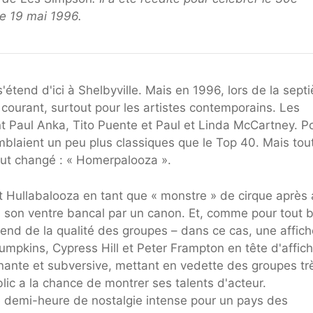
e 19 mai 1996.
 s'étend d'ici à Shelbyville. Mais en 1996, lors de la sep
i courant, surtout pour les artistes contemporains. Les
nt Paul Anka, Tito Puente et Paul et Linda McCartney. Po
emblaient un peu plus classiques que le Top 40. Mais tou
tout changé : « Homerpalooza ».
ant Hullabalooza en tant que « monstre » de cirque après 
ns son ventre bancal par un canon. Et, comme pour tout 
dépend de la qualité des groupes – dans ce cas, une affic
mpkins, Cypress Hill et Peter Frampton en tête d'affich
nnante et subversive, mettant en vedette des groupes tr
lic a la chance de montrer ses talents d'acteur.
ne demi-heure de nostalgie intense pour un pays des