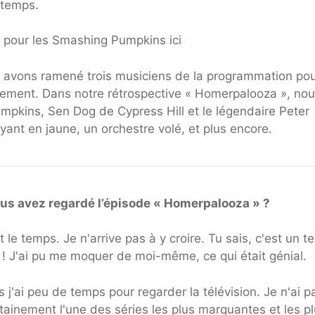
gtemps.
s pour les Smashing Pumpkins ici
s avons ramené trois musiciens de la programmation po
trement. Dans notre rétrospective « Homerpalooza », no
pkins, Sen Dog de Cypress Hill et le légendaire Peter
yant en jaune, un orchestre volé, et plus encore.
ous avez regardé l’épisode « Homerpalooza » ?
le temps. Je n'arrive pas à y croire. Tu sais, c'est un te
a ! J'ai pu me moquer de moi-même, ce qui était génial.
j'ai peu de temps pour regarder la télévision. Je n'ai p
ainement l'une des séries les plus marquantes et les p