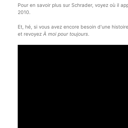
Pour en savoir plus sur Schrader, voyez où il ap
2010.
Et, hé, si vous avez encore besoin d'une histoir
et revoyez
À moi pour toujours
.