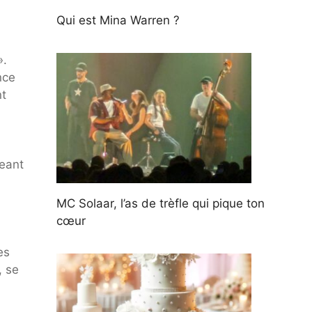
Qui est Mina Warren ?
».
nce
nt
geant
MC Solaar, l’as de trèfle qui pique ton
cœur
es
, se