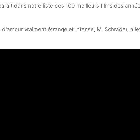
paraît dans notre liste des 100 meilleurs films des anné
e d'amour vraiment étrange et intense, M. Schrader, alle