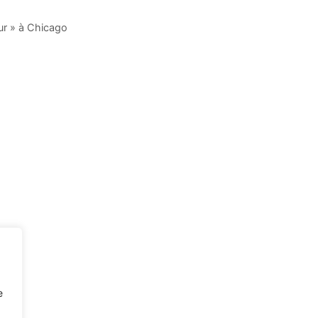
ur » à Chicago
e