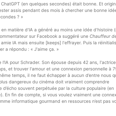
 ChatGPT (en quelques secondes) était bonne. Et origin
s rester assis pendant des mois à chercher une bonne idé
secondes ? »
r en matière d'IA a généré au moins une idée d'histoire 
Un commentateur sur Facebook a suggéré une
Chauffeur de
amie IA mais ensuite [keeps] l'effrayer. Puis la réinitiali
er a répondu : « J'aime ça. »
 l’IA pour Schrader. Son épouse depuis 42 ans, l'actrice
ps, et trouver l'amour et une connexion personnelle à 7
 même temps, il ne faut échapper à aucun d’entre nous q
t le plus dangereux du cinéma doit vraiment comprendre
e d’écho souvent perpétuée par la culture populaire (en
ue). En fin de compte, si vous voulez vraiment une conne
ramme informatique gourmand en ressources n’est pas vo