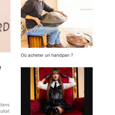
Où acheter un handpan ?
e
 dans
ultat