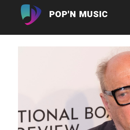
Aller
au
POP'N MUSIC
contenu