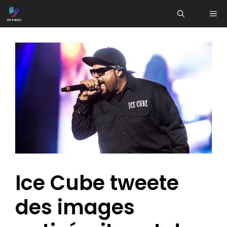
Aller
ME
au
contenu
Ice Cube tweete
des images