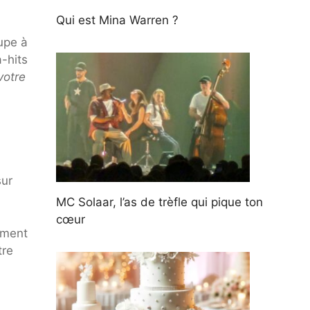
Qui est Mina Warren ?
oupe à
-hits
votre
sur
MC Solaar, l’as de trèfle qui pique ton
cœur
ement
tre