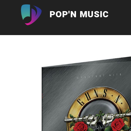
Aller
au
POP'N MUSIC
contenu