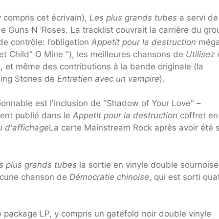
compris cet écrivain),
Les plus grands tubes
a servi de
e Guns N ’Roses. La tracklist couvrait la carrière du gr
de contrôle: l’obligation
Appetit pour la destruction
méga
et Child" O Mine "), les meilleures chansons de
Utilisez 
 et même des contributions à la bande originale (la
ling Stones de
Entretien avec un vampire
).
ionnable est l'inclusion de "Shadow of Your Love" – ​​
ement publié dans le
Appetit pour la destruction
coffret en
 d'affichage
La carte Mainstream Rock après avoir été 
s plus grands tubes
la sortie en vinyle double sournois
 Aucune chanson de
Démocratie chinoise
, qui est sorti qua
e package LP, y compris un gatefold noir double vinyle