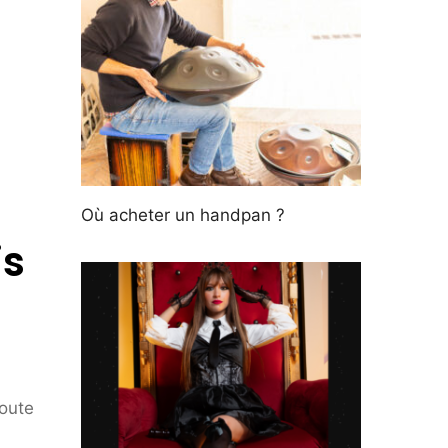
Où acheter un handpan ?
is
toute