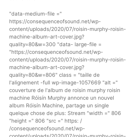
"data-medium-file ="
https://consequenceofsound.net/wp-
content/uploads/2020/07/roisin-murphy-roisin-
machine-album-art-cover.jpg?
quality=80&w=300 "data- large-file =
"https://consequenceofsound.net/wp-
content/uploads/2020/07/roisin-murphy-roisin-
machine-album-art-cover.jpg?
quality=80&w=806" class = "taille de
l'alignement -full wp-image-1057669 "alt ="
couverture de l'album de roisin murphy roisin
machine Róisín Murphy annonce un nouvel
album Róisín Machine, partage un single
quelque chose de plus: Stream "width =" 806
"height =" 806 "src =" https: /
/consequenceofsound.net/wp-
content/uploads/2020/07/roisin-murphy-roisin-