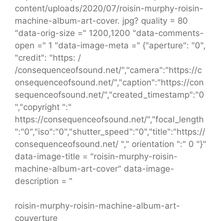
content/uploads/2020/07/roisin-murphy-roisin-
machine-album-art-cover. jpg? quality = 80
"data-orig-size =" 1200,1200 "data-comments-
open =" 1 "data-image-meta =" {"aperture": "0",
"credit": "https: /
/consequenceofsound.net/","camera":"https://c
onsequenceofsound.net/","caption":"https://con
sequenceofsound.net/","created_timestamp":"0
","copyright ":"
https://consequenceofsound.net/","focal_length
":"0","iso":"0","shutter_speed":"0","title":"https://
consequenceofsound.net/ "," orientation ":" 0 "}"
data-image-title = "roisin-murphy-roisin-
machine-album-art-cover" data-image-
description = "
roisin-murphy-roisin-machine-album-art-
couverture