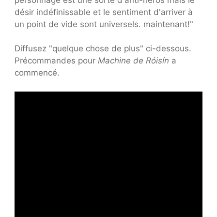
désir indéfinissable et le sentiment d'arriver à
un point de vide sont universels. maintenant!"
Diffusez "quelque chose de plus" ci-dessous.
Précommandes pour
Machine de Róisín
a
commencé.