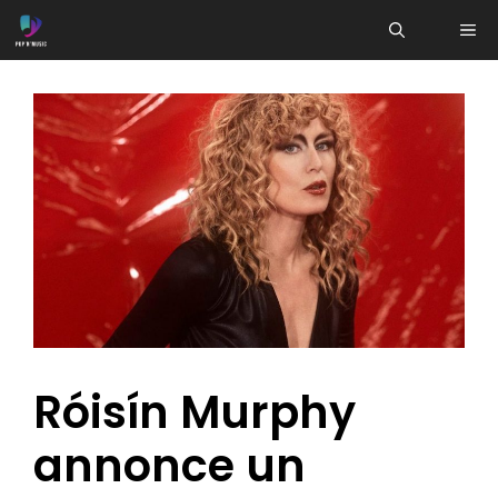
Aller
ME
au
contenu
Róisín Murphy
annonce un