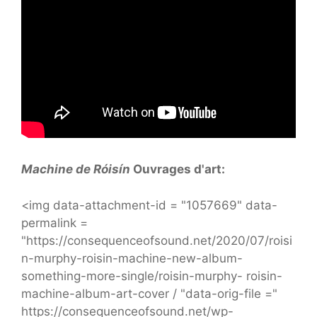
Machine de Róisín
Ouvrages d'art:
<img data-attachment-id = "1057669" data-
permalink =
"https://consequenceofsound.net/2020/07/roisi
n-murphy-roisin-machine-new-album-
something-more-single/roisin-murphy- roisin-
machine-album-art-cover / "data-orig-file ="
https://consequenceofsound.net/wp-