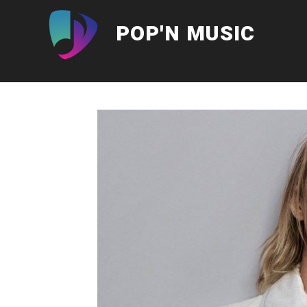
Aller
au
POP'N MUSIC
contenu