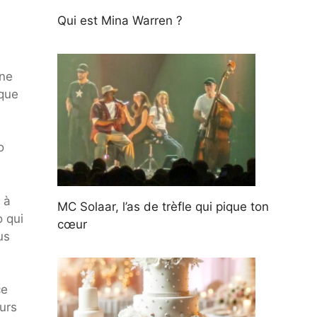
Qui est Mina Warren ?
une
 que
o
 à
MC Solaar, l’as de trèfle qui pique ton
o qui
cœur
us
ce
urs