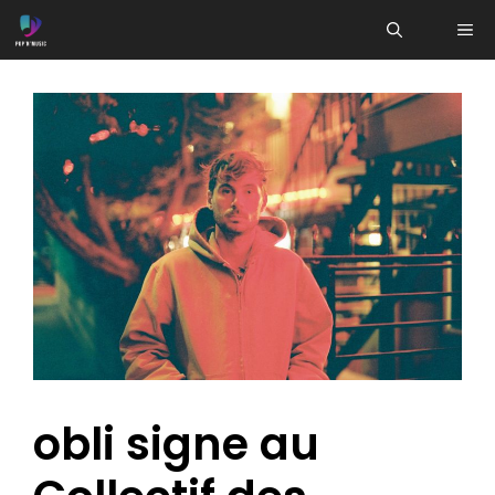
Aller
ME
au
contenu
obli signe au