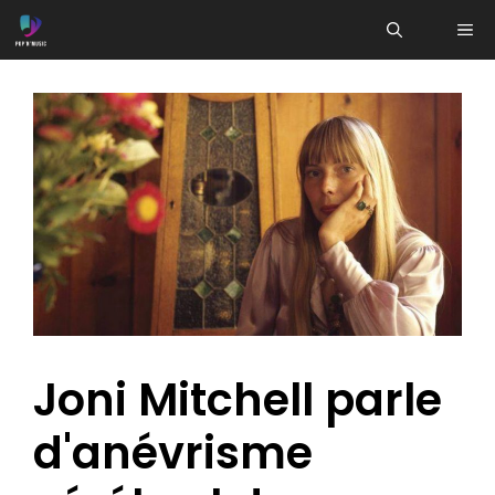
Aller
ME
au
contenu
Joni Mitchell parle
d'anévrisme