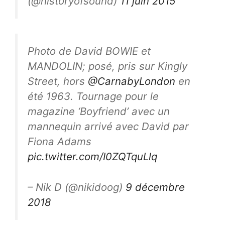
(@historyofsound)
11 juin 2015
Photo de David BOWIE et
MANDOLIN; posé, pris sur Kingly
Street, hors
@CarnabyLondon
en
été 1963. Tournage pour le
magazine ‘Boyfriend’ avec un
mannequin arrivé avec David par
Fiona Adams
pic.twitter.com/I0ZQTquLlq
– Nik D (@nikidoog)
9 décembre
2018