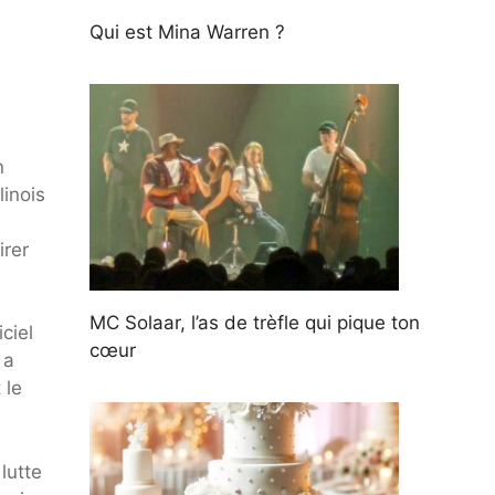
Qui est Mina Warren ?
n
linois
irer
MC Solaar, l’as de trèfle qui pique ton
ciel
cœur
 a
 le
lutte