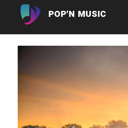
Aller
au
POP'N MUSIC
contenu