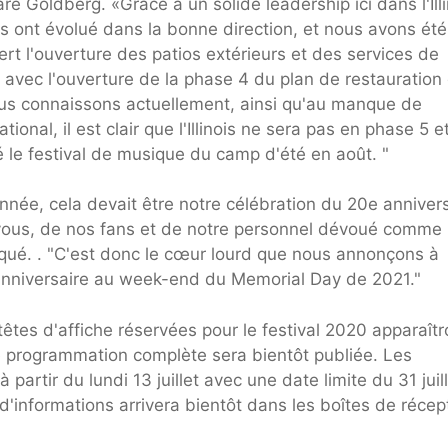
é Goldberg. «Grâce à un solide leadership ici dans l'Illi
rs ont évolué dans la bonne direction, et nous avons été
ert l'ouverture des patios extérieurs et des services de
é. avec l'ouverture de la phase 4 du plan de restauration
 nous connaissons actuellement, ainsi qu'au manque de
onal, il est clair que l'Illinois ne sera pas en phase 5 e
é le festival de musique du camp d'été en août. "
née, cela devait être notre célébration du 20e annivers
e vous, de nos fans et de notre personnel dévoué comme 
qué. . "C'est donc le cœur lourd que nous annonçons à
 anniversaire au week-end du Memorial Day de 2021."
êtes d'affiche réservées pour le festival 2020 apparaîtr
e programmation complète sera bientôt publiée. Les
tir du lundi 13 juillet avec une date limite du 31 juill
'informations arrivera bientôt dans les boîtes de récep