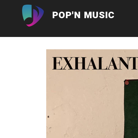
Aller
au
POP'N MUSIC
contenu