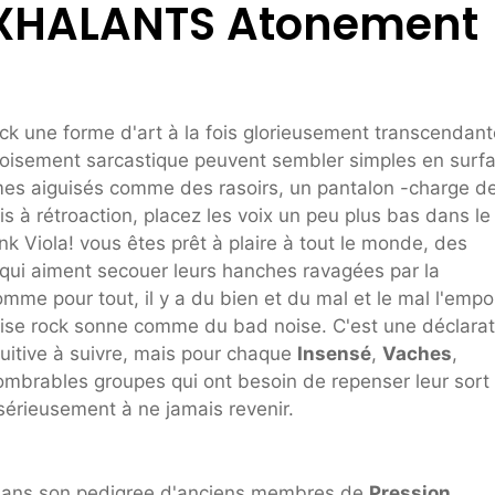
 EXHALANTS Atonement
ock une forme d'art à la fois glorieusement transcendant
rnoisement sarcastique peuvent sembler simples en surf
thmes aiguisés comme des rasoirs, un pantalon -charge d
is à rétroaction, placez les voix un peu plus bas dans le
nk Viola! vous êtes prêt à plaire à tout le monde, des
qui aiment secouer leurs hanches ravagées par la
e pour tout, il y a du bien et du mal et le mal l'empo
noise rock sonne comme du bad noise. C'est une déclarat
tuitive à suivre, mais pour chaque
Insensé
,
Vaches
,
nombrables groupes qui ont besoin de repenser leur sort
r sérieusement à ne jamais revenir.
dans son pedigree d'anciens membres de
Pression