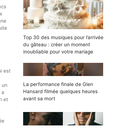
ecs
x
une
uite
Top 30 des musiques pour l’arrivée
du gâteau : créer un moment
inoubliable pour votre mariage
i est
La performance finale de Glen
s un
Hansard filmée quelques heures
 a
avant sa mort
n et
ée