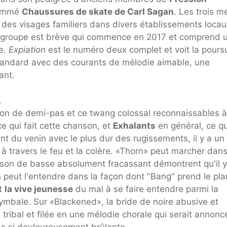
nommé
Chaussures de skate de Carl Sagan
. Les trois m
 des visages familiers dans divers établissements locau
du groupe est brève qui commence en 2017 et comprend 
ie.
Expiation
est le numéro deux complet et voit la pours
standard avec des courants de mélodie aimable, une
ant.
.
tion de demi-pas et ce twang colossal reconnaissables à
ce qui fait cette chanson, et
Exhalants
en général, ce qu
t du venin avec le plus dur des rugissements, il y a un
à travers le feu et la colère. «Thorn» peut marcher dan
un son de basse absolument fracassant démontrent qu'il y
n peut l'entendre dans la façon dont "Bang" prend le pla
et
la vive jeunesse
du mal à se faire entendre parmi la
ymbale. Sur «Blackened», la bride de noire abusive et
 tribal et filée en une mélodie chorale qui serait annonc