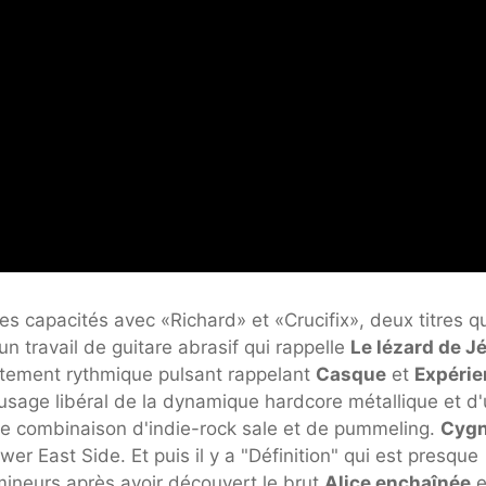
s capacités avec «Richard» et «Crucifix», deux titres qu
n travail de guitare abrasif qui rappelle
Le lézard de J
ttement rythmique pulsant rappelant
Casque
et
Expérie
n usage libéral de la dynamique hardcore métallique et d
 une combinaison d'indie-rock sale et de pummeling.
Cyg
r East Side. Et puis il y a "Définition" qui est presque
 mineurs après avoir découvert le brut
Alice enchaînée
e