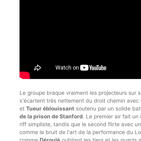
Le groupe braque vraiment les projecteurs sur se
s'écartent très nettement du droit chemin avec u
et
Tueur éblouissant
soutenu par un solide ba
de la prison de Stanford
. Le premier air fait u
riff simpliste, tandis que le second flirte avec
comme le bruit de l'art de la performance du Lowe
comme
Déroulé
oubliant les tiers et les quarts