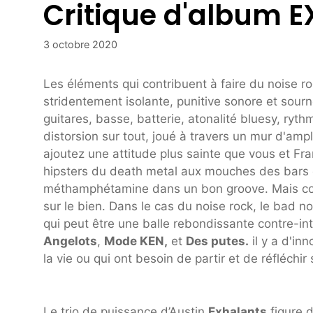
Critique d'album
3 octobre 2020
Les éléments qui contribuent à faire du noise r
stridentement isolante, punitive sonore et sou
guitares, basse, batterie, atonalité bluesy, ry
distorsion sur tout, joué à travers un mur d'ampl
ajoutez une attitude plus sainte que vous et Fra
hipsters du death metal aux mouches des bars 
méthamphétamine dans un bon groove. Mais comm
sur le bien. Dans le cas du noise rock, le bad 
qui peut être une balle rebondissante contre-in
Angelots
,
Mode KEN,
et
Des putes.
il y a d'in
la vie ou qui ont besoin de partir et de réfléchi
Le trio de puissance d’Austin
Exhalants
figure 