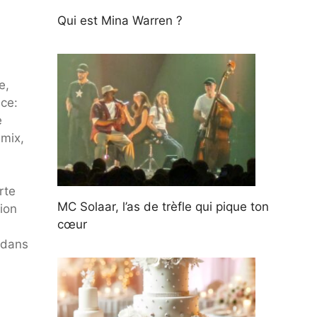
Qui est Mina Warren ?
e,
ace:
e
 mix,
rte
MC Solaar, l’as de trèfle qui pique ton
ion
cœur
 dans