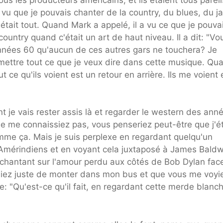
, vu que je pouvais chanter de la country, du blues, du ja
 c'était tout. Quand Mark a appelé, il a vu ce que je pouva
ountry quand c'était un art de haut niveau. Il a dit: "Vo
années 60 qu'aucun de ces autres gars ne touchera? Je
 mettre tout ce que je veux dire dans cette musique. Qu
 ce qu'ils voient est un retour en arrière. Ils me voient 
 je vais rester assis là et regarder le western des ann
e me connaissiez pas, vous penseriez peut-être que j'é
me ça. Mais je suis perplexe en regardant quelqu'un
érindiens et en voyant cela juxtaposé à James Baldw
 chantant sur l'amour perdu aux côtés de Bob Dylan face
iez juste de monter dans mon bus et que vous me voyi
: "Qu'est-ce qu'il fait, en regardant cette merde blanch