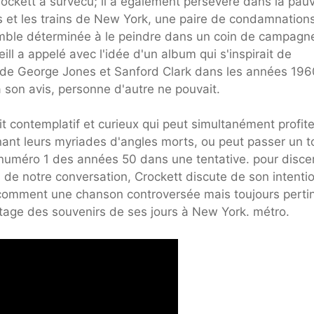
rockett a survécu; il a également persévéré dans la pauv
 et les trains de New York, une paire de condamnation
emble déterminée à le peindre dans un coin de campagn
ill a appelé avec l'idée d'un album qui s'inspirait de
 de George Jones et Sanford Clark dans les années 196
à son avis, personne d'autre ne pouvait.
 contemplatif et curieux qui peut simultanément profite
nant leurs myriades d'angles morts, ou peut passer un t
numéro 1 des années 50 dans une tentative. pour disce
s de notre conversation, Crockett discute de son intenti
comment une chanson controversée mais toujours perti
rtage des souvenirs de ses jours à New York. métro.