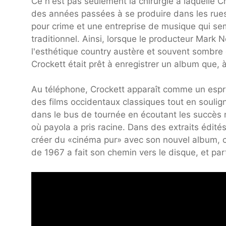
Ce n'est pas seulement la chirurgie à laquelle C
des années passées à se produire dans les rues
pour crime et une entreprise de musique qui s
traditionnel. Ainsi, lorsque le producteur Mark Ne
l'esthétique country austère et souvent sombre
Crockett était prêt à enregistrer un album que, 
Au téléphone, Crockett apparaît comme un esprit
des films occidentaux classiques tout en soulig
dans le bus de tournée en écoutant les succès 
où payola a pris racine. Dans des extraits édité
créer du «cinéma pur» avec son nouvel album, 
de 1967 a fait son chemin vers le disque, et pa