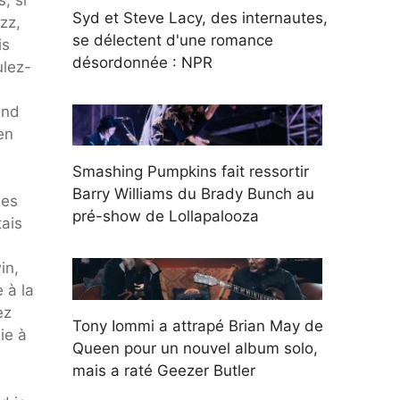
Syd et Steve Lacy, des internautes,
zz,
se délectent d'une romance
is
désordonnée : NPR
ulez-
and
en
Smashing Pumpkins fait ressortir
Barry Williams du Brady Bunch au
ées
pré-show de Lollapalooza
tais
in,
 à la
ez
Tony Iommi a attrapé Brian May de
ie à
Queen pour un nouvel album solo,
mais a raté Geezer Butler