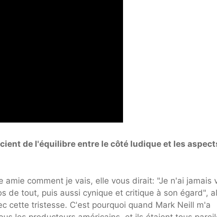
nt de l'équilibre entre le côté ludique et les aspect
amie comment je vais, elle vous dirait: "Je n'ai jamais 
s de tout, puis aussi cynique et critique à son égard", a
c cette tristesse. C'est pourquoi quand Mark Neill m'a
tous les producteurs américains, et ils étaient tous pareils