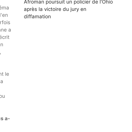
Afroman poursuit un policier de l'Ohio
néma
après la victoire du jury en
d'en
diffamation
rfois
ane a
écrit
un
,
nt le
'a
bou
us a-