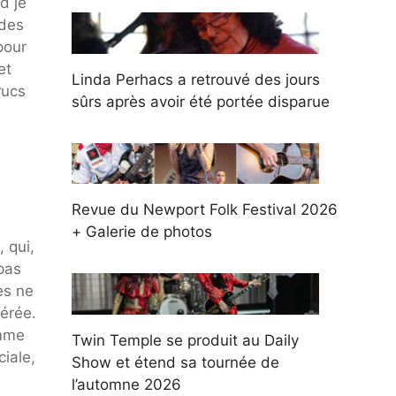
d je
 des
pour
et
Linda Perhacs a retrouvé des jours
rucs
sûrs après avoir été portée disparue
Revue du Newport Folk Festival 2026
+ Galerie de photos
, qui,
 pas
es ne
férée.
omme
Twin Temple se produit au Daily
ciale,
Show et étend sa tournée de
l’automne 2026