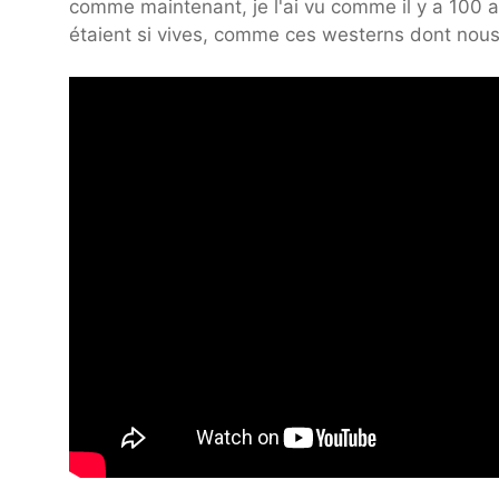
comme maintenant, je l'ai vu comme il y a 100 an
étaient si vives, comme ces westerns dont nous