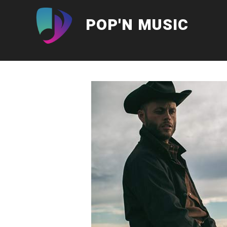
Aller
au
POP'N MUSIC
contenu