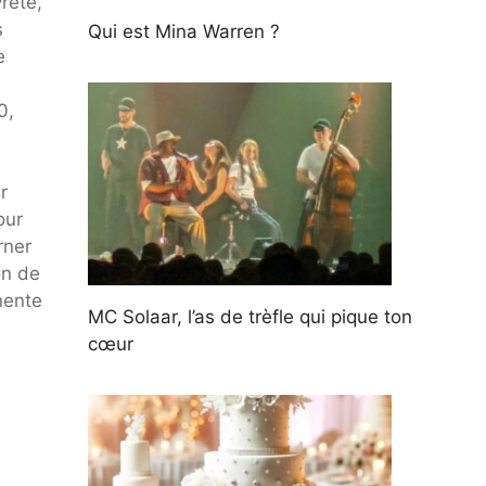
reté,
s
Qui est Mina Warren ?
e
0,
r
our
rner
on de
nente
MC Solaar, l’as de trèfle qui pique ton
cœur