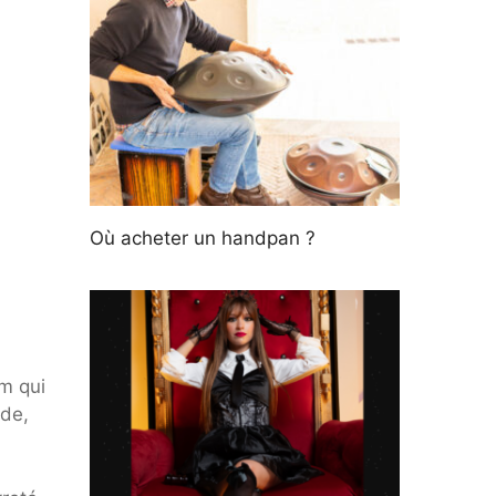
Où acheter un handpan ?
m qui
 de,