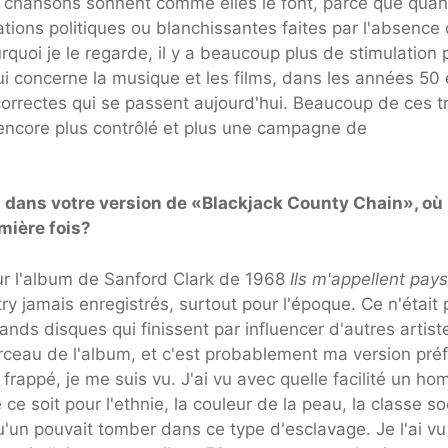
 chansons sonnent comme elles le font, parce que quan
ions politiques ou blanchissantes faites par l'absence
uoi je le regarde, il y a beaucoup plus de stimulation 
qui concerne la musique et les films, dans les années 50 
correctes qui se passent aujourd'hui. Beaucoup de ces t
encore plus contrôlé et plus une campagne de
t dans votre version de «Blackjack County Chain», où
mière fois?
 sur l'album de Sanford Clark de 1968
Ils m'appellent pays
ry jamais enregistrés, surtout pour l'époque. Ce n'était
ds disques qui finissent par influencer d'autres artist
rceau de l'album, et c'est probablement ma version pré
'a frappé, je me suis vu. J'ai vu avec quelle facilité un h
 ce soit pour l'ethnie, la couleur de la peau, la classe so
u'un pouvait tomber dans ce type d'esclavage. Je l'ai vu