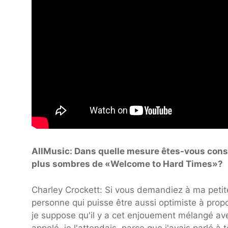
AllMusic: Dans quelle mesure êtes-vous conscie
plus sombres de «Welcome to Hard Times»?
Charley Crockett: Si vous demandiez à ma petite 
personne qui puisse être aussi optimiste à propo
je suppose qu'il y a cet enjouement mélangé ave
appelé, je l'attendais, parce que j'avais parlé à 