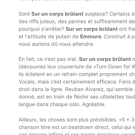
Sont
Sur un corps brûlant
surplace? Certains d
des riffs juteux, des pannes et suffisamment de 
pourquoi s'arrêter?
Sur un corps brûlant
ont fr
et l'attitude de putain de
Emmure.
Construit à p
nous aurions dû nous attendre.
En fait, ce n’est pas vrai.
Sur un corps brûlant
n
(découvrez leur couverture de «Turn Down for
ils éclatent en un refrain complet proprement ch
Vocals, mais c’est certainement efficace. Fans
droit dans la ligne. Reuban Alvarez, qui semble
donné, est en train de fléchir ses côtelettes tou
langue dans chaque solo. Agréable.
Ailleurs, les choses sont plus prévisibles. «5 × 
chanson titre est un beatdown direct, celui qui e
son énergie infinie et ses trente dernières secon