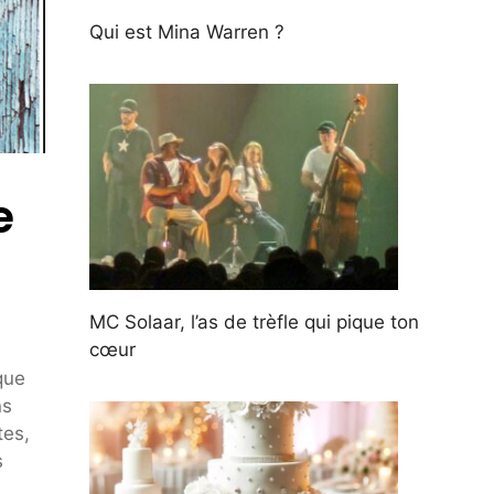
Qui est Mina Warren ?
e
MC Solaar, l’as de trèfle qui pique ton
cœur
que
ns
tes,
s