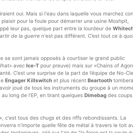
iraient oui. Mais si l'eau dans laquelle vous marchez con
plaisir pour la foule pour démarrer une usine Moshpit,
appé leur pas, quelque part entre la lourdeur de
Whitec
artir de la guerre
n'est pas différent. C’est tout ce à quo
e se sont jamais opposés à courtiser le grand public
 What» avec
Ice-T
pour preuve) mais sur «Chains of Agon
anté. C’est une surprise de la part de l’équipe de No-Cl
 de
Engager Killswitch
et plus récent
Beartooth
tomber
 avoir joué de tous les instruments du groupe à un mom
t au long de l'EP, en tirant quelques
Dimebag
des coups
3», c'est tous des chugs et des riffs rebondissants. La
nverra n'importe quelle fête de métal à travers le toit a
des tectoniques, crié sur l'air de "
la force est la seule i