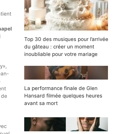
tient
hapel
i
Top 30 des musiques pour l’arrivée
du gâteau : créer un moment
inoubliable pour votre mariage
y»,
ean-
a
La performance finale de Glen
ent
Hansard filmée quelques heures
 de
avant sa mort
vec
ssue!