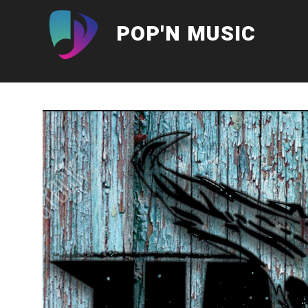
Aller
au
POP'N MUSIC
contenu